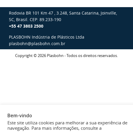
Rodovia BR 101 Km 47 , 3.248, Santa Catarina, Joinville,
SC, Brasil. CEP: 89.233-190
+55 47 3803 2500
PLASBOHN Indústria de Plásticos Ltda
plasbohn@plasbohn.com.br
Copyright © 2026 Plasbohn - Todos os direitos reservados.
Bem-vindo
Este site utiliza cookies para melhorar a sua experiência de
navegação. Para mais informações, consulte a