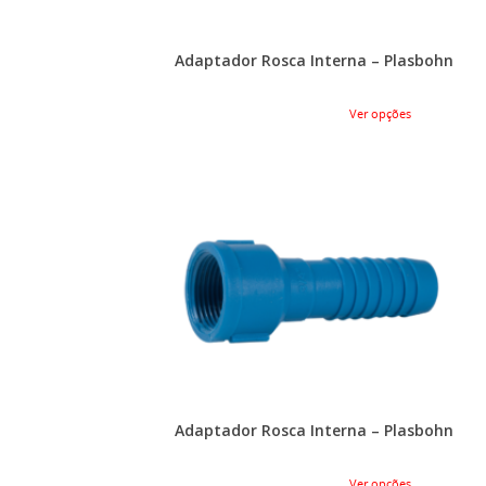
Adaptador Rosca Interna – Plasbohn
Ver opções
Adaptador Rosca Interna – Plasbohn
Ver opções