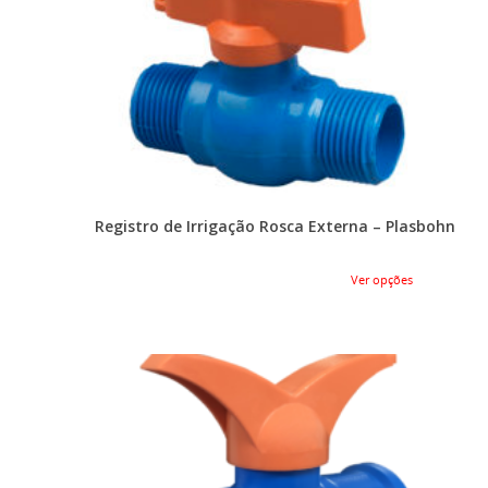
Registro de Irrigação Rosca Externa – Plasbohn
Ver opções