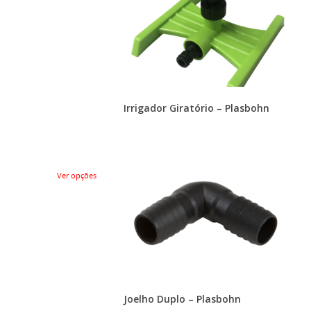
Irrigador Giratório – Plasbohn
Ver opções
Joelho Duplo – Plasbohn