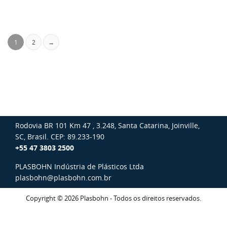
1
2
→
Rodovia BR 101 Km 47 , 3.248, Santa Catarina, Joinville,
SC, Brasil. CEP: 89.233-190
+55 47 3803 2500
PLASBOHN Indústria de Plásticos Ltda
plasbohn@plasbohn.com.br
Copyright © 2026 Plasbohn - Todos os direitos reservados.