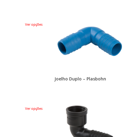
Ver opções
Joelho Duplo – Plasbohn
Ver opções