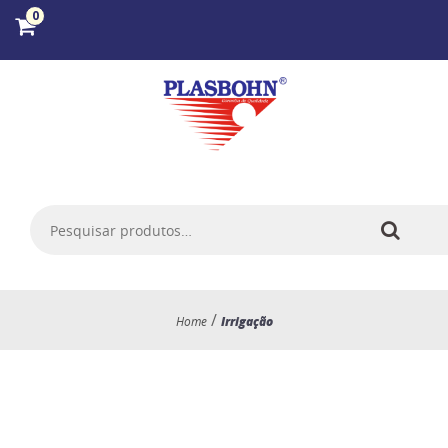
0
/
Home
Irrigação