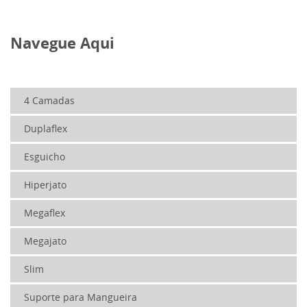
Navegue Aqui
4 Camadas
Duplaflex
Esguicho
Hiperjato
Megaflex
Megajato
Slim
Suporte para Mangueira