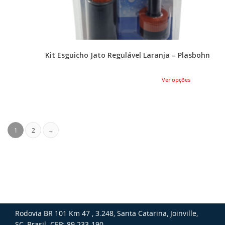
Kit Esguicho Jato Regulável Laranja – Plasbohn
Ver opções
1
2
→
Rodovia BR 101 Km 47 , 3.248, Santa Catarina, Joinville,
SC, Brasil. CEP: 89.233-190